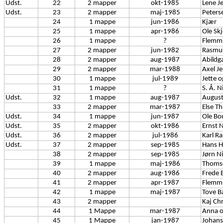
Udst.
22
2 mapper
okt-1985
Lene J
Udst.
23
2 mapper
maj-1985
Peters
24
1 mappe
jun-1986
Kjær
25
1 mappe
apr-1986
Ole Sk
26
1 mappe
?
Flemm
27
2 mapper
jun-1982
Rasmu
28
2 mapper
aug-1987
Abildg
29
2 mapper
mar-1988
Axel J
30
1 mappe
jul-1989
Jette 
31
1 mappe
?
S. Å. N
Udst.
32
1 mappe
aug-1987
August
33
2 mapper
mar-1987
Else Th
Udst.
34
1 mappe
jun-1987
Ole Bo
Udst.
35
2 mapper
okt-1986
Ernst N
Udst.
36
2 mapper
jul-1986
Karl R
Udst.
37
2 mapper
sep-1985
Hans H
38
2 mapper
sep-1985
Jørn N
39
1 mappe
maj-1986
Thoms
40
2 mapper
aug-1986
Frede 
41
2 mapper
apr-1987
Flemm
42
1 mappe
maj-1987
Tove B
43
2 mapper
Kaj Ch
44
1 Mappe
mar-1987
Anna o
45
1 Mappe
jan-1987
Johan