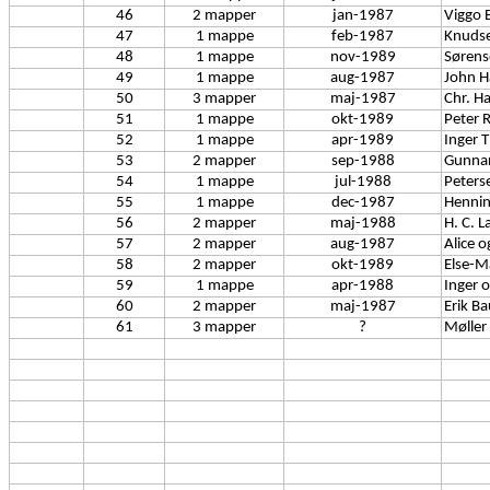
46
2 mapper
jan-1987
Viggo 
47
1 mappe
feb-1987
Knuds
48
1 mappe
nov-1989
Sørens
49
1 mappe
aug-1987
John H
50
3 mapper
maj-1987
Chr. H
51
1 mappe
okt-1989
Peter R
52
1 mappe
apr-1989
Inger 
53
2 mapper
sep-1988
Gunna
54
1 mappe
jul-1988
Peters
55
1 mappe
dec-1987
Hennin
56
2 mapper
maj-1988
H. C. L
57
2 mapper
aug-1987
Alice 
58
2 mapper
okt-1989
Else-M
59
1 mappe
apr-1988
Inger 
60
2 mapper
maj-1987
Erik B
61
3 mapper
?
Møller 