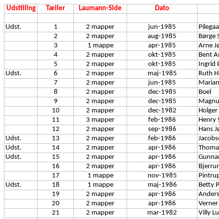
Udstilling
Tæller
Laumann-Side
Dato
Udst.
1
2 mapper
jun-1985
Pilega
2
2 mapper
aug-1985
Børge 
3
1 mappe
apr-1985
Arne J
4
2 mapper
okt-1985
Bent A
5
2 mapper
okt-1985
Ingrid
Udst.
6
2 mapper
maj-1985
Ruth H
7
2 mapper
jun-1985
Marian
8
2 mapper
dec-1985
Boel
9
2 mapper
dec-1985
Magnus
10
2 mapper
dec-1982
Holger
11
3 mapper
feb-1986
Henry 
12
2 mapper
sep-1986
Hans J
Udst.
13
2 mapper
feb-1986
Jacobs
Udst.
14
2 mapper
apr-1986
Thoma
Udst.
15
2 mapper
apr-1986
Gunna
16
2 mapper
apr-1986
Bjerru
17
1 mappe
nov-1985
Pintru
Udst.
18
1 mappe
maj-1986
Betty 
19
2 mapper
apr-1986
Ander
20
2 mapper
apr-1986
Verner
21
2 mapper
mar-1982
Villy 